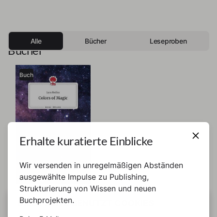
Alle
Bücher
Leseproben
Bücher
Buch
Erhalte kuratierte Einblicke
Wir versenden in unregelmäßigen Abständen
ausgewählte Impulse zu Publishing,
Strukturierung von Wissen und neuen
Lyan Redfox
Buchprojekten.
Colors of Magic
DIESE SEITE BENUTZT COOKIES
Who said fairy tales are