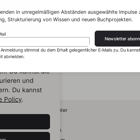
senden in unregelmäßigen Abständen ausgewählte Impulse 
ing, Strukturierung von Wissen und neuen Buchprojekten.
ail
Newsletter abonn
 Anmeldung stimmst du dem Erhalt gelegentlicher E-Mails zu. Du kannst
it abmelden.
s von Dritten,
en. Du kannst die
urieren und
ern. Du kannst
 Policy
.
Helpcenter
Kontakt
LinkedIn
ren