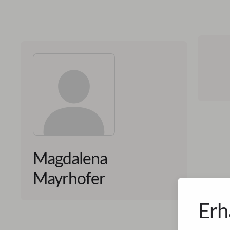
Magdalena
Mayrhofer
Erh