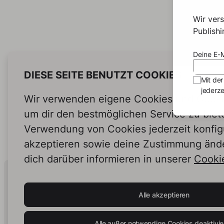
Wir ver
Publish
Deine E-M
DIESE SEITE BENUTZT COOKIES
Mit der
jederze
Wir verwenden eigene Cookies und Cookie
um dir den bestmöglichen Service zu biet
Verwendung von Cookies jederzeit konfig
akzeptieren sowie deine Zustimmung änd
dich darüber informieren in unserer
Cookie
Human Intelligence.
In Print.
Alle akzeptieren
Alle außer notwendige Cookies deaktivie