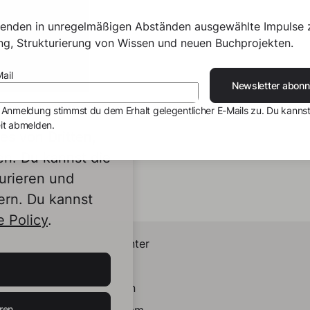
senden in unregelmäßigen Abständen ausgewählte Impulse 
ing, Strukturierung von Wissen und neuen Buchprojekten.
ail
Newsletter abonn
 Anmeldung stimmst du dem Erhalt gelegentlicher E-Mails zu. Du kannst
it abmelden.
s von Dritten,
en. Du kannst die
urieren und
ern. Du kannst
 Policy
.
Helpcenter
Kontakt
LinkedIn
ren