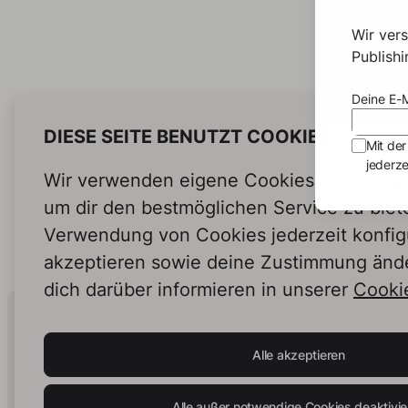
Wir ver
Publish
Deine E-M
DIESE SEITE BENUTZT COOKIES
Mit der
jederze
Wir verwenden eigene Cookies und Cookie
um dir den bestmöglichen Service zu biet
Verwendung von Cookies jederzeit konfig
akzeptieren sowie deine Zustimmung änd
dich darüber informieren in unserer
Cookie
Human Intelligence.
In Print.
Alle akzeptieren
Alle außer notwendige Cookies deaktivie