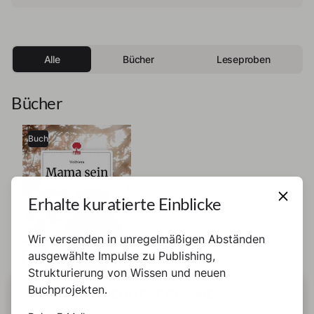
Alle
Bücher
Leseproben
Bücher
Buch
Erhalte kuratierte Einblicke
Wir versenden in unregelmäßigen Abständen
ausgewählte Impulse zu Publishing,
Strukturierung von Wissen und neuen
Buchprojekten.
DIESE SEITE BENUTZT COOKIES
Wolfsiera