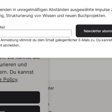
senden in unregelmäßigen Abständen ausgewählte Impulse 
ing, Strukturierung von Wissen und neuen Buchprojekten.
ail
Newsletter abonn
 Anmeldung stimmst du dem Erhalt gelegentlicher E-Mails zu. Du kannst
it abmelden.
s von Dritten,
en. Du kannst die
urieren und
ern. Du kannst
 Policy
.
Helpcenter
Kontakt
LinkedIn
ren