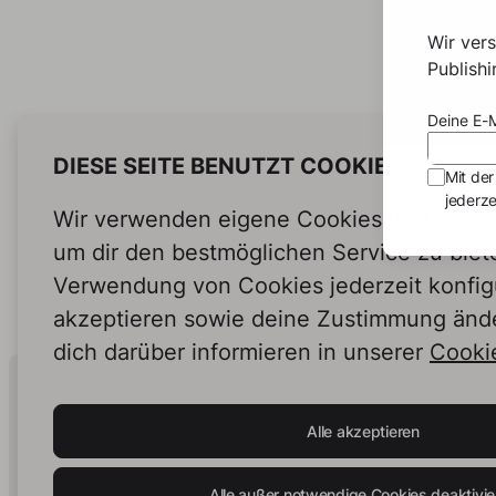
Wir ver
Publish
Deine E-M
DIESE SEITE BENUTZT COOKIES
Mit der
jederze
Wir verwenden eigene Cookies und Cookie
um dir den bestmöglichen Service zu biet
Verwendung von Cookies jederzeit konfig
akzeptieren sowie deine Zustimmung änd
dich darüber informieren in unserer
Cookie
Human Intelligence.
In Print.
Alle akzeptieren
Alle außer notwendige Cookies deaktivie