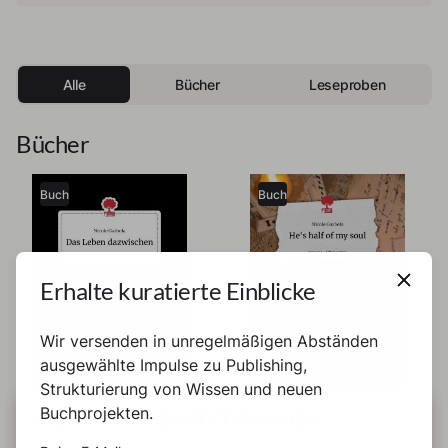
Alle
Bücher
Leseproben
Bücher
Buch
Buch
Erhalte kuratierte Einblicke
Wir versenden in unregelmäßigen Abständen
ausgewählte Impulse zu Publishing,
Strukturierung von Wissen und neuen
Buchprojekten.
DIESE SEITE BENUTZT COOKIES
Nicole Garbela
Nicole Garbela