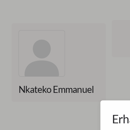
Nkateko Emmanuel
Erh