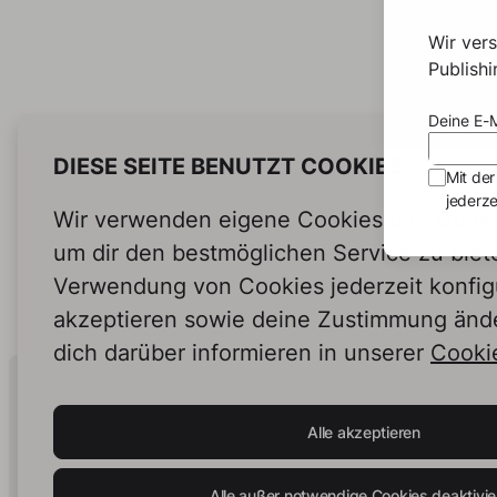
Wir ver
Publish
Deine E-M
DIESE SEITE BENUTZT COOKIES
Mit der
jederze
Wir verwenden eigene Cookies und Cookie
um dir den bestmöglichen Service zu biet
Verwendung von Cookies jederzeit konfig
akzeptieren sowie deine Zustimmung änd
dich darüber informieren in unserer
Cookie
Human Intelligence.
In Print.
Alle akzeptieren
Alle außer notwendige Cookies deaktivie