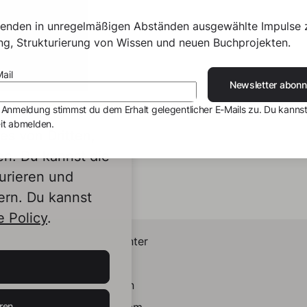
senden in unregelmäßigen Abständen ausgewählte Impulse 
ing, Strukturierung von Wissen und neuen Buchprojekten.
ail
Newsletter abonn
 Anmeldung stimmst du dem Erhalt gelegentlicher E-Mails zu. Du kannst
it abmelden.
s von Dritten,
en. Du kannst die
urieren und
ern. Du kannst
 Policy
.
Helpcenter
Kontakt
LinkedIn
ren