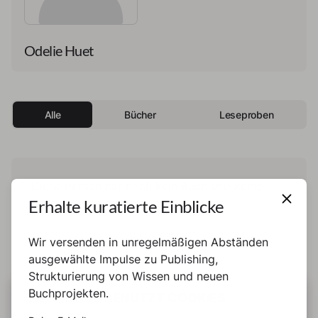
Odelie Huet
Alle
Bücher
Leseproben
Diese Person hat noch kein Buch und keine
Erhalte kuratierte Einblicke
Leseprobe veröffentlicht.
Wir versenden in unregelmäßigen Abständen
ausgewählte Impulse zu Publishing,
Strukturierung von Wissen und neuen
Buchprojekten.
DIESE SEITE BENUTZT COOKIES