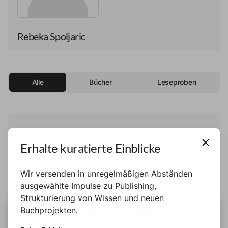
Rebeka Spoljaric
Alle
Bücher
Leseproben
Diese Person hat noch kein Buch und keine
Erhalte kuratierte Einblicke
Leseprobe veröffentlicht.
Wir versenden in unregelmäßigen Abständen
ausgewählte Impulse zu Publishing,
Strukturierung von Wissen und neuen
Buchprojekten.
DIESE SEITE BENUTZT COOKIES