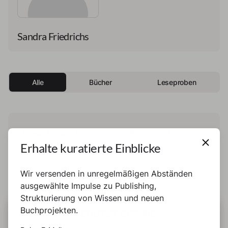
Sandra Friedrichs
Alle
Bücher
Leseproben
Diese Person hat noch kein Buch und keine
Erhalte kuratierte Einblicke
Leseprobe veröffentlicht.
Wir versenden in unregelmäßigen Abständen
ausgewählte Impulse zu Publishing,
Strukturierung von Wissen und neuen
Buchprojekten.
DIESE SEITE BENUTZT COOKIES