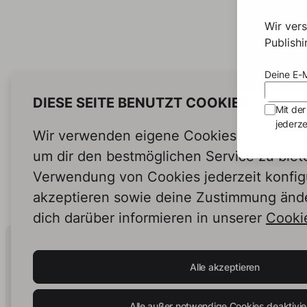
Wir ver
Publish
Sara 
Deine E-M
Das
DIESE SEITE BENUTZT COOKIES
Mit der
zur
jederze
Wir verwenden eigene Cookies und Cookie
um dir den bestmöglichen Service zu biet
Verwendung von Cookies jederzeit konfig
akzeptieren sowie deine Zustimmung änd
dich darüber informieren in unserer
Cookie
Human Intelligence.
In Print.
Alle akzeptieren
Alle außer notwendige Cookies deaktivie