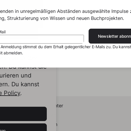
senden in unregelmäßigen Abständen ausgewählte Impulse 
ing, Strukturierung von Wissen und neuen Buchprojekten.
Berger
ail
Newsletter abonn
 Gute kommt
 Anmeldung stimmst du dem Erhalt gelegentlicher E-Mails zu. Du kannst
ück
it abmelden.
s von Dritten,
en. Du kannst die
urieren und
ern. Du kannst
 Policy
.
Helpcenter
Kontakt
LinkedIn
ren