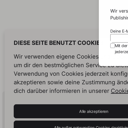
Wir ver
Publish
Deine E-M
DIESE SEITE BENUTZT COOKIES
Mit der
jederze
Wir verwenden eigene Cookies und Cookie
um dir den bestmöglichen Service zu biet
Verwendung von Cookies jederzeit konfig
akzeptieren sowie deine Zustimmung änd
dich darüber informieren in unserer
Cookie
Human Intelligence.
In Print.
Alle akzeptieren
Alle außer notwendige Cookies deaktivie