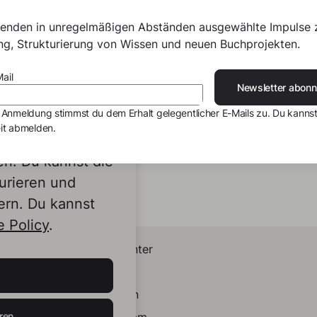
senden in unregelmäßigen Abständen ausgewählte Impulse 
ing, Strukturierung von Wissen und neuen Buchprojekten.
ail
Newsletter abonn
 Anmeldung stimmst du dem Erhalt gelegentlicher E-Mails zu. Du kannst
it abmelden.
s von Dritten,
en. Du kannst die
urieren und
ern. Du kannst
 Policy
.
Helpcenter
Kontakt
LinkedIn
ren