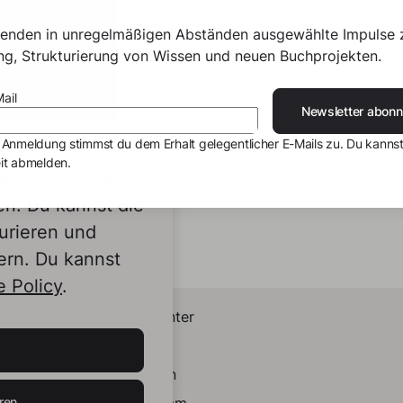
senden in unregelmäßigen Abständen ausgewählte Impulse 
ing, Strukturierung von Wissen und neuen Buchprojekten.
ail
Newsletter abonn
 Anmeldung stimmst du dem Erhalt gelegentlicher E-Mails zu. Du kannst
it abmelden.
s von Dritten,
en. Du kannst die
urieren und
ern. Du kannst
 Policy
.
Helpcenter
Kontakt
LinkedIn
ren