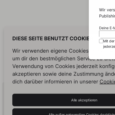
Wir ver
Publish
Deine E-M
DIESE SEITE BENUTZT COOKIES
Mit der
jederze
Wir verwenden eigene Cookies und Cookie
um dir den bestmöglichen Service zu biet
Verwendung von Cookies jederzeit konfig
akzeptieren sowie deine Zustimmung änd
dich darüber informieren in unserer
Cookie
Human Intelligence.
In Print.
Alle akzeptieren
Alle außer notwendige Cookies deaktivie