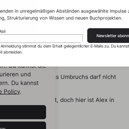
träglichkeiten und Einstellungen, wie their
senden in unregelmäßigen Abständen ausgewählte Impulse 
cht genommen werden.
ing, Strukturierung von Wissen und neuen Buchprojekten.
e Variation führt they auf die Konsumierenden
ail
Newsletter abonn
age schafft Angebot.
 Anmeldung stimmst du dem Erhalt gelegentlicher E-Mails zu. Du kannst
it abmelden.
ndenem Alternativprogramm zumindest danach
s von Dritten,
tzt hat.
en. Du kannst die
urieren und
erade zu Beginn eines Umbruchs darf nicht
ern. Du kannst
ngen werden.
 Policy
.
ität und Saisonalität, doch hier ist Alex in
ren