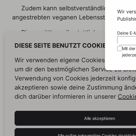
Zudem kann selbstverständlich auf Unver
Wir ver
angestrebten veganen Lebensstil, Rücksi
Publish
Diese mittlerweile stattlich ausgeprägt
Deine E-M
und damit auch sich selbst zurück. Nachfr
DIESE SEITE BENUTZT COOKIES
Mit der
jederze
Mena nimmt sich vor, bei nicht vorha
Wir verwenden eigene Cookies und Cookie
zu fragen, was auch their Umstieg unterstü
um dir den bestmöglichen Service zu biet
Verwendung von Cookies jederzeit konfig
Fragen kostet bekanntlich nichts und g
akzeptieren sowie deine Zustimmung änd
zu streng mit sich selbst ins Gericht gega
dich darüber informieren in unserer
Cookie
Nicht außer Acht zu lassen sind Regional
der Expertise zu finden …
Alle akzeptieren
Hashtags:
Alle außer notwendige Cookies deaktivie