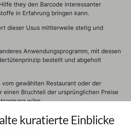
Hilfe they den Barcode interessanter
toffe in Erfahrung bringen kann.
t dieser Usus mittlerweile stetig und
n anderes Anwendungsprogramm, mit dessen
ertütenprinzip bestellt und abgeholt
s vom gewählten Restaurant oder der
r einen Bruchteil der ursprünglichen Preise
ntsorgung wäre.
as für them, who ungerne einen monotonen
alte kuratierte Einblicke