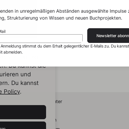
senden in unregelmäßigen Abständen ausgewählte Impulse 
ing, Strukturierung von Wissen und neuen Buchprojekten.
ail
Newsletter abonn
 Anmeldung stimmst du dem Erhalt gelegentlicher E-Mails zu. Du kannst
it abmelden.
s von Dritten,
en. Du kannst die
urieren und
ern. Du kannst
 Policy
.
Helpcenter
Kontakt
LinkedIn
ren