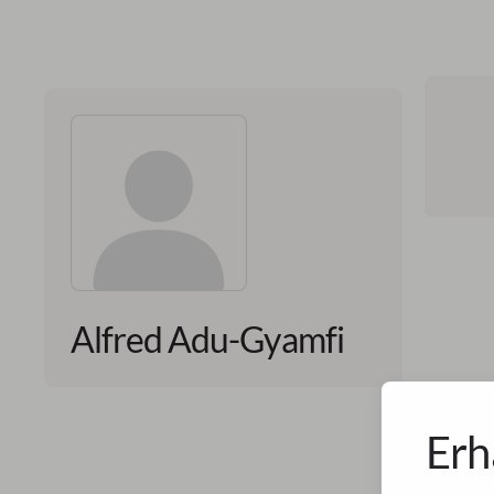
Alfred Adu-Gyamfi
Erh