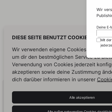
Wir ver
Publish
Deine E-M
DIESE SEITE BENUTZT COOKIES
Mit der
jederze
Wir verwenden eigene Cookies und Cookie
um dir den bestmöglichen Service zu biet
Verwendung von Cookies jederzeit konfig
akzeptieren sowie deine Zustimmung änd
dich darüber informieren in unserer
Cookie
Human Intelligence.
In Print.
Alle akzeptieren
Alle außer notwendige Cookies deaktivie