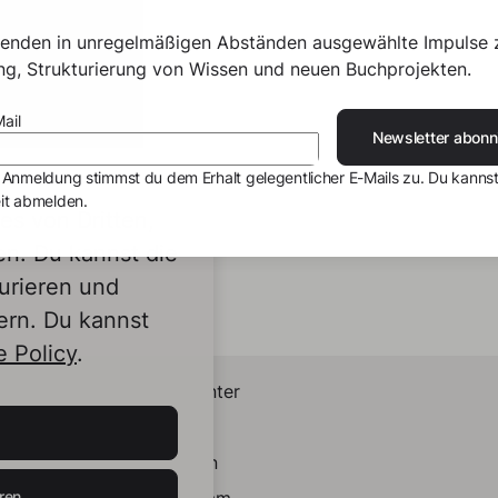
senden in unregelmäßigen Abständen ausgewählte Impulse 
ing, Strukturierung von Wissen und neuen Buchprojekten.
ail
Newsletter abonn
 Anmeldung stimmst du dem Erhalt gelegentlicher E-Mails zu. Du kannst
it abmelden.
s von Dritten,
en. Du kannst die
urieren und
ern. Du kannst
 Policy
.
Helpcenter
Kontakt
LinkedIn
ren