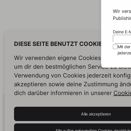
Wir ver
Publish
Deine E-M
DIESE SEITE BENUTZT COOKIES
Mit der
jederze
Wir verwenden eigene Cookies und Cookie
um dir den bestmöglichen Service zu biet
Verwendung von Cookies jederzeit konfig
akzeptieren sowie deine Zustimmung änd
dich darüber informieren in unserer
Cookie
Human Intelligence.
In Print.
Alle akzeptieren
Alle außer notwendige Cookies deaktivie