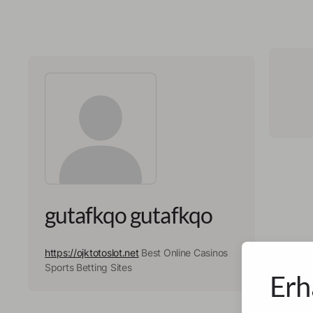
gutafkqo gutafkqo
https://ojktotoslot.net
Best Online Casinos
Sports Betting Sites
Erh