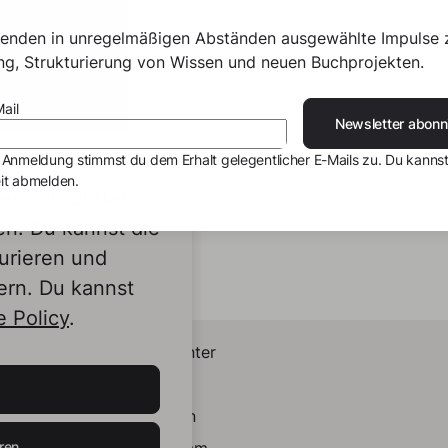
senden in unregelmäßigen Abständen ausgewählte Impulse 
ing, Strukturierung von Wissen und neuen Buchprojekten.
ail
Newsletter abonn
 Anmeldung stimmst du dem Erhalt gelegentlicher E-Mails zu. Du kannst
it abmelden.
s von Dritten,
en. Du kannst die
urieren und
ern. Du kannst
 Policy
.
Helpcenter
Kontakt
LinkedIn
ren