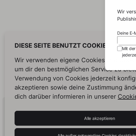
Wir ver
Publish
Deine E-M
DIESE SEITE BENUTZT COOKIES
Mit der
jederze
Wir verwenden eigene Cookies und Cookie
um dir den bestmöglichen Service zu biet
Verwendung von Cookies jederzeit konfig
akzeptieren sowie deine Zustimmung änd
dich darüber informieren in unserer
Cookie
Human Intelligence.
In Print.
Alle akzeptieren
Alle außer notwendige Cookies deaktivie