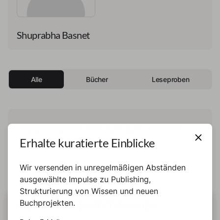
Shuprabha Basnet
Alle
Bücher
Leseproben
Diese Person hat noch kein Buch und keine
Erhalte kuratierte Einblicke
Leseprobe veröffentlicht.
Wir versenden in unregelmäßigen Abständen
ausgewählte Impulse zu Publishing,
Strukturierung von Wissen und neuen
Buchprojekten.
DIESE SEITE BENUTZT COOKIES