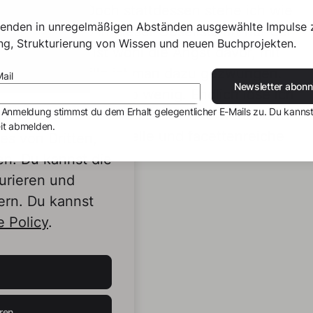
n längst weg. Doch stattdessen stehe ich wie
senden in unregelmäßigen Abständen ausgewählte Impulse 
age mich, wo in dieser Gesellschaft nur der
ing, Strukturierung von Wissen und neuen Buchprojekten.
ieben ist. Es ist wohl die Angst davor, mit
 Moment der Stille ist man dazu gezwungen.
ail
Newsletter abonn
en und sagen doch so wenig. Endlich löse ich
 Anmeldung stimmst du dem Erhalt gelegentlicher E-Mails zu. Du kannst
ich von dem Lärm ab. Ich ziehe weiter und
it abmelden.
 finde – sehr individuelle und facettenreiche
s von Dritten,
en. Du kannst die
urieren und
ern. Du kannst
 Policy
.
ren