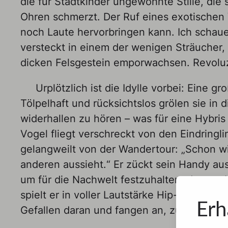
die für Stadtkinder ungewohnte Stille, die 
Ohren schmerzt. Der Ruf eines exotischen 
noch Laute hervorbringen kann. Ich schaue
versteckt in einem der wenigen Sträucher,
dicken Felsgestein emporwachsen. Revol
Urplötzlich ist die Idylle vorbei: Eine 
Tölpelhaft und rücksichtslos grölen sie in 
widerhallen zu hören – was für eine Hybris 
Vogel fliegt verschreckt von den Eindringli
gelangweilt von der Wandertour: „Schon wi
anderen aussieht.“ Er zückt sein Handy aus
um für die Nachwelt festzuhalten, dass er
spielt er in voller Lautstärke Hip-Hop-Mus
Erh
Gefallen daran und fangen an, zu tanzen.