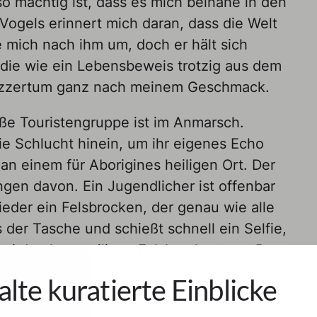
so mächtig ist, dass es mich beinahe in den
Vogels erinnert mich daran, dass die Welt
 mich nach ihm um, doch er hält sich
 die wie ein Lebensbeweis trotzig aus dem
uzzertum ganz nach meinem Geschmack.
große Touristengruppe ist im Anmarsch.
die Schlucht hinein, um ihr eigenes Echo
an einem für Aborigines heiligen Ort. Der
ngen davon. Ein Jugendlicher ist offenbar
eder ein Felsbrocken, der genau wie alle
 der Tasche und schießt schnell ein Selfie,
 bei den langweiligen Felsbrocken war. Dann
ik ab. Die anderen Gruppenmitglieder finden
alte kuratierte Einblicke