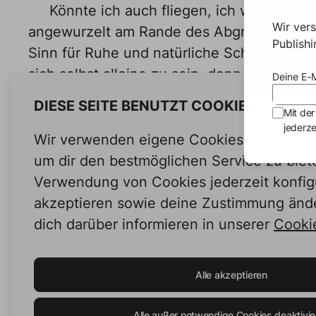
Könnte ich auch fliegen, ich wäre scho
Wir ver
angewurzelt am Rande des Abgrunds und fr
Publish
Sinn für Ruhe und natürliche Schönheit gebl
sich selbst alleine zu sein, denn in einem
Deine E-M
Wir haben in der heutigen Zeit viel zu sag
DIESE SEITE BENUTZT COOKIES
Mit der
mich aus meiner Schockstarre und wende m
jederze
tauche wieder ein ins stille, rote, – wie ich
Wir verwenden eigene Cookies und Cookie
Felsenmeer.
um dir den bestmöglichen Service zu biet
Verwendung von Cookies jederzeit konfig
akzeptieren sowie deine Zustimmung änd
Hashtags:
#stille
#australien
#naturerlebnis
#ruhestörung
dich darüber informieren in unserer
Cookie
Alle akzeptieren
Alle außer notwendige Cookies deaktivie