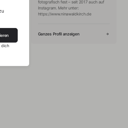
fotografisch fest – seit 2017 auch auf
Instagram. Mehr unter:
zu
https://www.ninawaldkirch.de
Ganzes Profil anzeigen
ieren
 dich