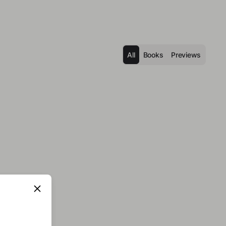
All
Books
Previews