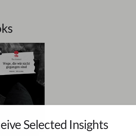
ks
k
eive Selected Insights
ra Hussain