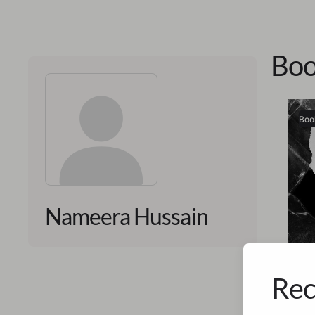
Boo
Boo
Nameera Hussain
Rec
Namee