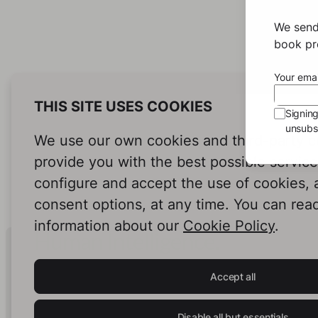
Weg
We send
geg
book pro
Elias 
Your emai
einem
und je
THIS SITE USES COOKIES
begeg
Signin
Raum 
unsubsc
Beglei
We use our own cookies and third-party c
Lebenswe
provide you with the best possible servic
er nie geg
configure and accept the use of cookies,
nicht
mit au
consent options, at any time. You can rea
durch 
information about our
Cookie Policy
.
den W
Human Intelligence.
seines
wenn 
In Print.
getrof
Accept all
Liebe 
hätte
Selbst
Disable all but essentials