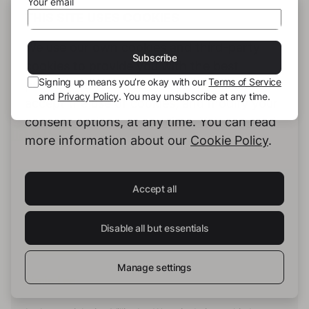
Your email
gedankenreiches Buch, das man gelesen haben
THIS SITE USES COOKIES
muss!
We use our own cookies and third-party
Subscribe
cookies to provide you with the best
Signing up means you’re okay with our
Terms of Service
possible service. You can configure and
and
Privacy Policy
. You may unsubscribe at any time.
accept the use of cookies, and modify your
consent options, at any time. You can read
more information about our
Cookie Policy
.
Accept all
Disable all but essentials
Manage settings
Aimie-Lee