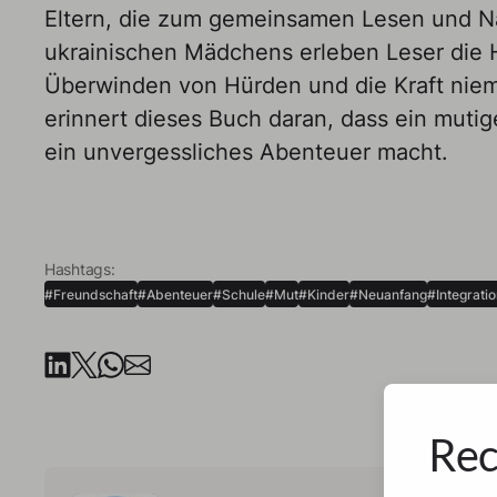
Eltern, die zum gemeinsamen Lesen und N
ukrainischen Mädchens erleben Leser die 
Überwinden von Hürden und die Kraft nie
erinnert dieses Buch daran, dass ein muti
ein unvergessliches Abenteuer macht.
Hashtags:
#Freundschaft
#Abenteuer
#Schule
#Mut
#Kinder
#Neuanfang
#Integrati
Rec