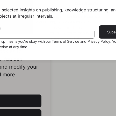
See full profile
 selected insights on publishing, knowledge structuring, a
jects at irregular intervals.
höpferin aus der Ukraine. Sie engagiert sich für die Natur, die
 fest davon überzeugt das Bildung, liebevolle Kindererziehung
er Schlüssel zu einer besseren Zukunft ist. In ihren
l
Subs
ngen von sich und ihren Freunden, mit Geschichten aus ihrer
zählungen für Jung und Alt zusammen gefasst hat.
g up means you’re okay with our
Terms of Service
and
Privacy Policy
. Y
ribe at any time.
ookies to
e. You can
 and modify your
d more