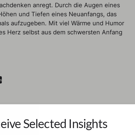
achdenken anregt. Durch die Augen eines
Höhen und Tiefen eines Neuanfangs, das
mals aufzugeben. Mit viel Wärme und Humor
ges Herz selbst aus dem schwersten Anfang
on
eive Selected Insights