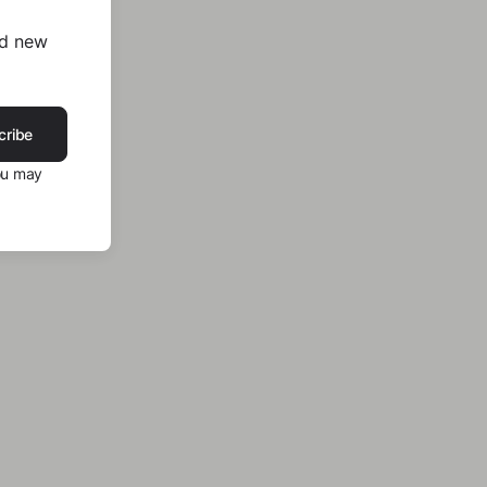
nd new
cribe
ou may