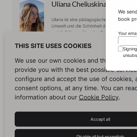
Uliana Cheliuskina
We send
book pro
Uliana ist eine pädagogische Expertin und Sc
Umwelt und die Schönheit der Berge. Sie ist
und Aufklärung über den Schutz der Umwelt d
Your emai
Geschichten verbindet sie Kindheitserinneru
THIS SITE USES COOKIES
Lehrerfahrung, welche sie zu fesselnden Er
Signin
unsubsc
We use our own cookies and third-party c
provide you with the best possible servic
configure and accept the use of cookies,
consent options, at any time. You can rea
information about our
Cookie Policy
.
Accept all
Disable all but essentials