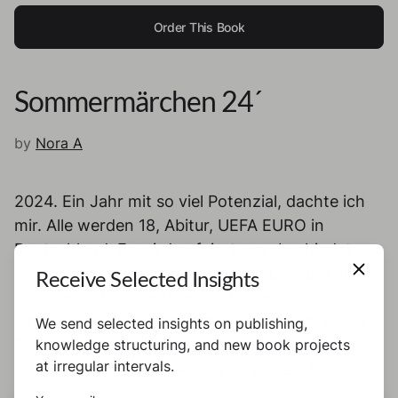
Order This Book
Sommermärchen 24´
by
Nora A
2024. Ein Jahr mit so viel Potenzial, dachte ich
mir. Alle werden 18, Abitur, UEFA EURO in
Deutschland. Es wird gefeiert, verabschiedet
und endlich mal aktiv gelebt. Nichts stand dem
Receive Selected Insights
Sommermärchen entgegen In diesem Buch
lernst du die 18-jährige Aura durch einen tiefen
We send selected insights on publishing,
knowledge structuring, and new book projects
Einblick in ihre intimen Gedanken, großen
at irregular intervals.
Erlebnissen und Hürden, die sie dieses Jahr
begleiteten, kennen. Vielleicht kannst du dich hin