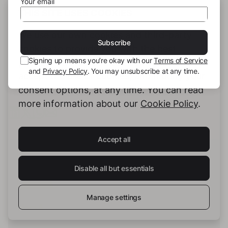
Your email
und wieder in ihr finden und wenn nicht,
THIS SITE USES COOKIES
bestimmt Lebensweisheiten, die sie dieses Jahr
We use our own cookies and third-party
gelernt und gesammelt hat, mitnehmen.
Subscribe
cookies to provide you with the best
Signing up means you’re okay with our
Terms of Service
possible service. You can configure and
and
Privacy Policy
. You may unsubscribe at any time.
accept the use of cookies, and modify your
consent options, at any time. You can read
more information about our
Cookie Policy
.
Accept all
Disable all but essentials
Manage settings
Nora A